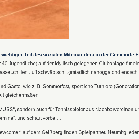
wichtiger Teil des sozialen Miteinanders in der Gemeinde F
t 40 Jugendliche) auf der idyllisch gelegenen Clubanlage für ei
rasse „chillen“, uff schwäbisch: „gmiadlich nahogga ond endschl
 und Gäste, wie z. B. Sommerfest, sportliche Turniere (Generati
Alt gleichermaßen.
in „MUSS“, sondern auch für Tennisspieler aus Nachbarvereine
„Termine“, und schaut vorbei…
h „Newcomer“ auf dem Geißberg finden Spielpartner. Neumitgliede