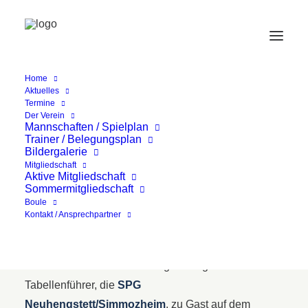
Home
Aktuelles
Herren 65 Fortsetzung
Termine
Der Verein
Mannschaften / Spielplan
Trainer / Belegungsplan
Bildergalerie
Mitgliedschaft
Aktive Mitgliedschaft
Sommermitgliedschaft
Boule
Kontakt / Ansprechpartner
Am 6.7. war der bis dahin ungeschlagene
Tabellenführer, die
SPG
Neuhengstett/Simmozheim
. zu Gast auf dem