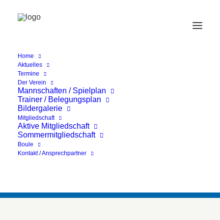
Home
Aktuelles
Termine
Der Verein
Mannschaften / Spielplan
Trainer / Belegungsplan
Bildergalerie
Jetzt wieder möglich:
Mitgliedschaft
Aktive Mitgliedschaft
das Doppelspiel
Sommermitgliedschaft
Boule
Kontakt / Ansprechpartner