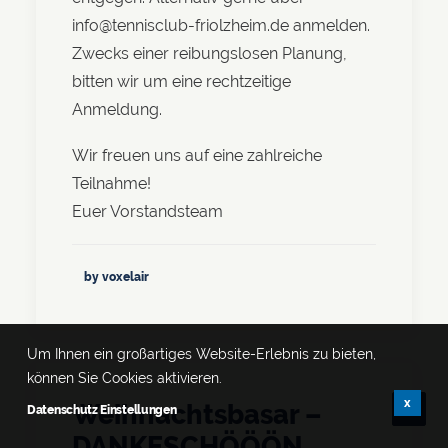
info@tennisclub-friolzheim.de anmelden.
Zwecks einer reibungslosen Planung,
bitten wir um eine rechtzeitige
Anmeldung.
Wir freuen uns auf eine zahlreiche
Teilnahme!
Euer Vorstandsteam
by voxelair
Um Ihnen ein großartiges Website-Erlebnis zu bieten,
können Sie Cookies aktivieren.
x
Weihnachtsbasar –
Datenschutz Einstellungen
DANKESCHÖÖÖN